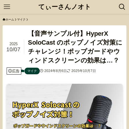
てぃーさんノオト
ホーム
マイク
【音声サンプル付】HyperX
SoloCast のポップノイズ対策に
2025
10/07
チャレンジ！ポップガードやウ
ィンドスクリーンの効果は…？
広告
2024年8月6日
2025年10月7日
マイク